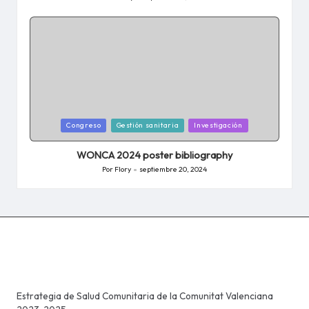
Publicado
por
Publicada
Congreso
Gestión sanitaria
Investigación
en
WONCA 2024 poster bibliography
Por
Flory
septiembre 20, 2024
Publicado
por
Estrategia de Salud Comunitaria de la Comunitat Valenciana