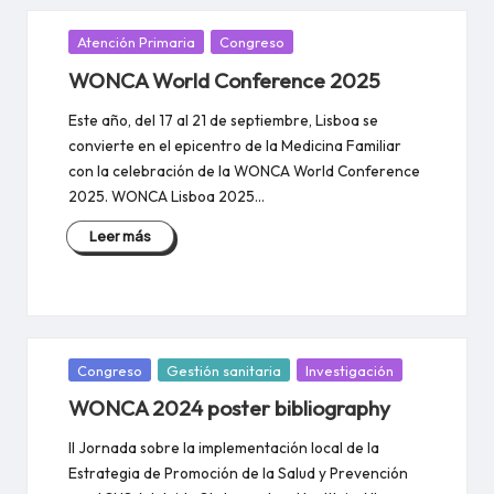
Publicada
Atención Primaria
Congreso
en
WONCA World Conference 2025
Este año, del 17 al 21 de septiembre, Lisboa se
convierte en el epicentro de la Medicina Familiar
con la celebración de la WONCA World Conference
2025. WONCA Lisboa 2025…
Leer más
Publicada
Congreso
Gestión sanitaria
Investigación
en
WONCA 2024 poster bibliography
II Jornada sobre la implementación local de la
Estrategia de Promoción de la Salud y Prevención