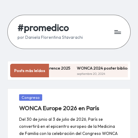
Saltar
al
#promedico
contenido
por Daniela Florentina Stavarachi
CA World Conference 2025
WONCA 2024 poster bibliography
Par
Posts más leídos
iembre 9, 2025
septiembre 20, 2024
febre
Publicada
Congreso
en
WONCA Europe 2026 en París
Del 30 de junio al 3 de julio de 2026, París se
convertirá en el epicentro europeo de la Medicina
de Familia con la celebración del Congreso WONCA