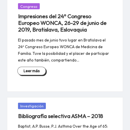
Publicada
Congreso
en
Impresiones del 24º Congreso
Europeo WONCA, 26-29 de junio de
2019, Bratislava, Eslovaquia
El pasado mes de junio tuvo lugar en Bratislava el
24º Congreso Europeo WONCA de Medicina de
Familia. Tuve la posibilidad y el placer de participar
este año también, compartiendo…
Leer más
Publicada
Investigación
en
Bibliografía selectiva ASMA – 2018
Baptist, A.P. Busse, P.J. Asthma Over the Age of 65: