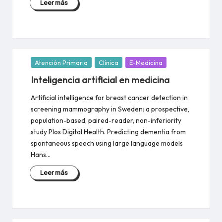
Leer más
Publicada
Atención Primaria
Clínica
E-Medicina
en
Inteligencia artificial en medicina
Artificial intelligence for breast cancer detection in
screening mammography in Sweden: a prospective,
population-based, paired-reader, non-inferiority
study Plos Digital Health. Predicting dementia from
spontaneous speech using large language models
Hans…
Leer más