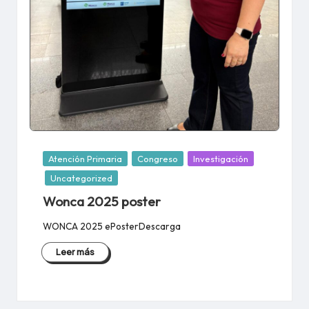
Publicada
Atención Primaria
Congreso
Investigación
en
Uncategorized
Wonca 2025 poster
WONCA 2025 ePosterDescarga
Leer más