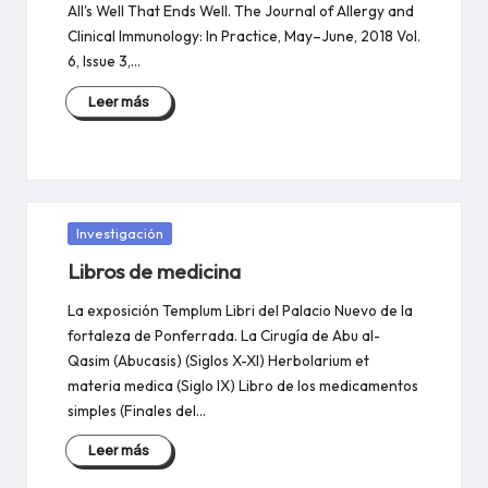
All's Well That Ends Well. The Journal of Allergy and
Clinical Immunology: In Practice, May–June, 2018 Vol.
6, Issue 3,…
Leer más
Publicada
Investigación
en
Libros de medicina
La exposición Templum Libri del Palacio Nuevo de la
fortaleza de Ponferrada. La Cirugía de Abu al-
Qasim (Abucasis) (Siglos X-XI) Herbolarium et
materia medica (Siglo IX) Libro de los medicamentos
simples (Finales del…
Leer más