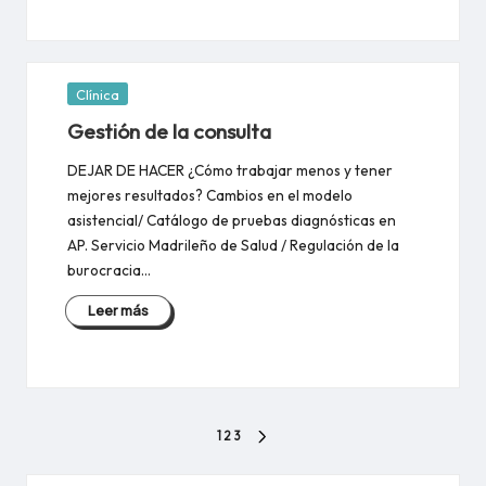
Publicada
Clínica
en
Gestión de la consulta
DEJAR DE HACER ¿Cómo trabajar menos y tener
mejores resultados? Cambios en el modelo
asistencial/ Catálogo de pruebas diagnósticas en
AP. Servicio Madrileño de Salud / Regulación de la
burocracia…
Leer más
Paginación
1
2
3
SIGUIENTE
de
PÁGINA