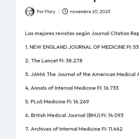
Por
Flory
noviembre 20, 2023
Publicado
por
Las mejores revistas según Journal Citation Rep
1.
NEW ENGLAND JOURNAL OF MEDICINE
FI: 5
2.
The Lancet
FI: 38.278
3.
JAMA The Journal of the American Medical A
4.
Annals of Internal Medicine
FI: 16.733
5.
PLoS Medicine
FI: 16.269
6.
British Medical Journal (BMJ)
FI: 14.093
7.
Archives of Internal Medicine
FI: 11.462