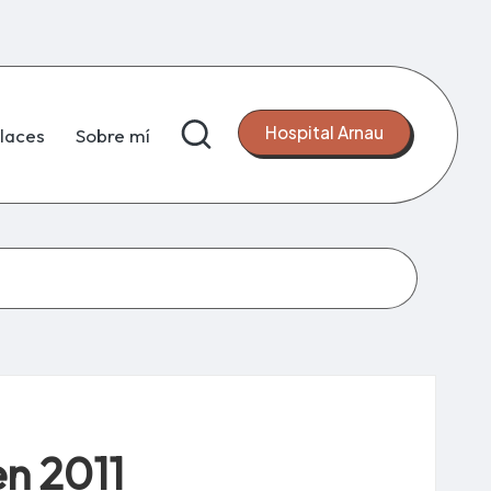
Hospital Arnau
laces
Sobre mí
en 2011