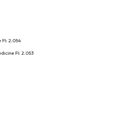
e
FI: 2.054
edicine
FI: 2.053