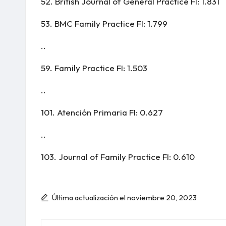
52.
British Journal of General Practice
FI: 1.831
53.
BMC Family Practice
FI: 1.799
..
59.
Family Practice
FI: 1.503
..
101.
Atención Primaria
FI: 0.627
..
103.
Journal of Family Practice
FI: 0.610
Última actualización el noviembre 20, 2023