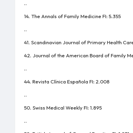
..
14.
The Annals of Family Medicine
FI: 5.355
..
41.
Scandinavian Journal of Primary Health Car
42.
Journal of the American Board of Family M
..
44.
Revista Clínica Española
FI: 2.008
..
50.
Swiss Medical Weekly
FI: 1.895
..